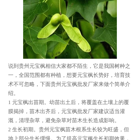
说到
贵州元宝枫
相信大家都不陌生，它是我国树种之
一，全国范围都有种植，想要元宝枫长势好，培育技
术不可忽略，下面
贵州元宝枫批发
厂家来做个简单介
绍。
1 元宝枫出苗期。幼苗出土后，将覆盖在土壤上的覆
膜揭掉，苗木出齐后，元宝枫批发厂家建议适当灌
溉，清理杂草，避免杂草对苗木生长造成影响。
2 生长初期。
贵州元宝枫苗木
根系生长较为旺盛，但
地上部分生长缓慢。为了提高元宝枫生长初期效果，