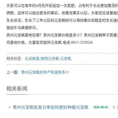
大家可以在每年的4月花开前追加一次氮肥，占有利于长出更加繁茂
钾肥，这样可以结出更多的果实，收集完果实以后，大家还应该要施
生长状况，生长了三年以后的元宝枫树可以保持着比较稳定的生长速
施加牛马粪便即可。
贵州元宝枫基地在哪？贵州元宝枫价格是多少？贵州元宝枫种子质量
司基地价格，大量现货提供元宝枫,电话:0917-5378526
相关标签:
元宝枫苗
,
陕西元宝枫
,
元宝枫
,
上一篇：
贵州元宝枫的年产利润有多少
相关新闻
贵州元宝枫批发分享如何更好种植元宝枫
2026-08-05