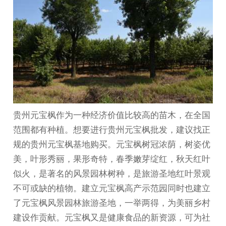
贵州元宝枫
作为一种经济价值比较高的苗木，在全国
范围都有种植。想要进行
贵州元宝枫批发
，建议找正
规的
贵州元宝枫基地
购买。元宝枫树冠浓荫，树姿优
美，叶形秀丽，果形奇特，春季嫩芽绽红，秋天红叶
似火，是著名的风景园林树种，是旅游圣地红叶景观
不可或缺的植物。建立元宝枫高产示范园同时也建立
了元宝枫风景园林旅游圣地，一举两得，为美丽乡村
建设作贡献。元宝枫又是健康食品的新资源，可为社