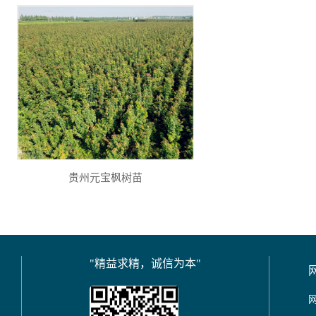
贵州元宝枫树苗
"精益求精，诚信为本"