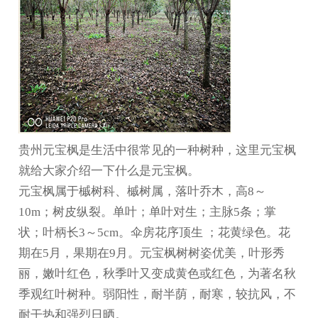
贵州元宝枫
是生活中很常见的一种树种，这里元宝枫
就给大家介绍一下什么是元宝枫。
元宝枫属于槭树科、槭树属，落叶乔木，高8～
10m；树皮纵裂。单叶；单叶对生；主脉5条；掌
状；叶柄长3～5cm。伞房花序顶生 ；花黄绿色。花
期在5月，果期在9月。元宝枫树树姿优美，叶形秀
丽，嫩叶红色，秋季叶又变成黄色或红色，为著名秋
季观红叶树种。弱阳性，耐半荫，耐寒，较抗风，不
耐干热和强烈日晒。