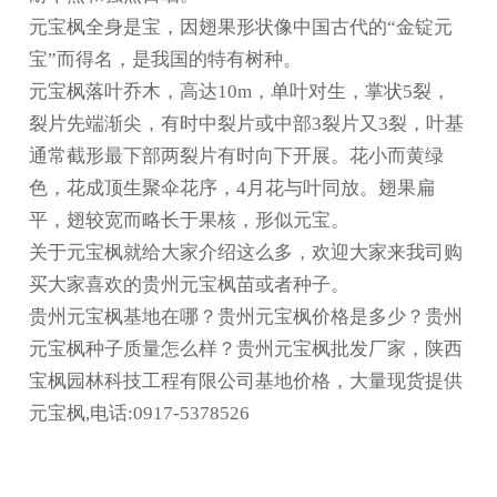
元宝枫全身是宝，因翅果形状像中国古代的“金锭元
宝”而得名，是我国的特有树种。
元宝枫落叶乔木，高达10m，单叶对生，掌状5裂，
裂片先端渐尖，有时中裂片或中部3裂片又3裂，叶基
通常截形最下部两裂片有时向下开展。花小而黄绿
色，花成顶生聚伞花序，4月花与叶同放。翅果扁
平，翅较宽而略长于果核，形似元宝。
关于元宝枫就给大家介绍这么多，欢迎大家来我司购
买大家喜欢的
贵州元宝枫苗
或者种子。
贵州元宝枫基地在哪？贵州元宝枫价格是多少？贵州
元宝枫种子质量怎么样？贵州元宝枫批发厂家，陕西
宝枫园林科技工程有限公司基地价格，大量现货提供
元宝枫,电话:0917-5378526