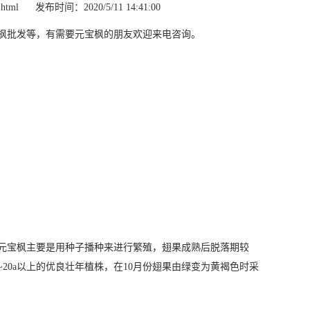
.html
发布时间：2020/5/11 14:41:00
枫批发等，有需要元宝枫的朋友欢迎来电咨询。
元宝枫主要是用种子播种来进行繁殖，翅果成熟后脱落期较
20a以上的优良壮年植株，在10月份翅果由绿变为黄褐色时采