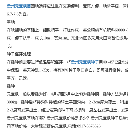
贵州元宝枫苗
圃地选择应注重在交通便利、灌溉方便、地势平缓、背
6.7-7.8为宜。
整地
在秋翻地的基础上，细致耙平，打垅作床，每公顷施有机肥料60000~
床，便于抗旱，床长10m，宽为1m。东北地区多采用大田育苗低垅
长。
种子催芽处理
在播种前需要进行低温层积催芽，将
贵州元宝枫种子
用40~45℃温
中保湿，每天冲洗1~2次，待有30%种子咧口露白，即可进行播种
整齐、迅速。
播种
元宝枫一般以春播为好，4月初至5月中上旬为播种期，播种方法为条播，行
300kg，播种后将搂沟时搂起的暄土平回沟内，2~3cm厚为覆土
2~3周可发芽出土，经过催芽的种子可以提前一周左右发芽出土，发芽
贵州元宝枫基地在哪？贵州元宝枫价格是多少？贵州元宝枫种子质量
司基地价格，大量现货提供元宝枫,电话:0917-5378526