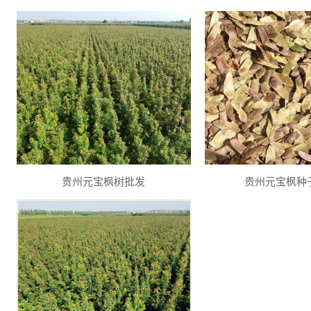
贵州元宝枫树批发
贵州元宝枫种