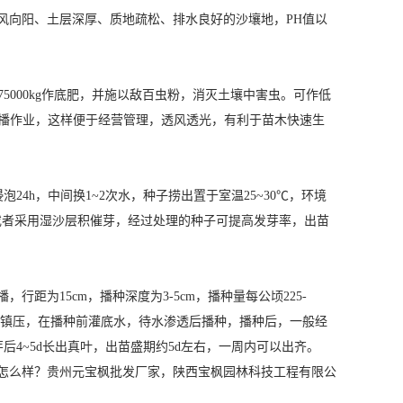
风向阳、土层深厚、质地疏松、排水良好的沙壤地，PH值以
75000kg作底肥，并施以敌百虫粉，消灭土壤中害虫。可作低
条播作业，这样便于经营管理，透风透光，有利于苗木快速生
水浸泡24h，中间换1~2次水，种子捞出置于室温25~30℃，环境
，或者采用湿沙层积催芽，经过处理的种子可提高发芽率，出苗
距为15cm，播种深度为3-5cm，播种量每公顷225-
，稍加镇压，在播种前灌底水，待水渗透后播种，播种后，一般经
后4~5d长出真叶，出苗盛期约5d左右，一周内可以出齐。
怎么样？贵州元宝枫批发厂家，陕西宝枫园林科技工程有限公