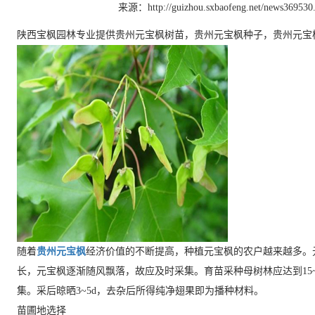
来源：http://guizhou.sxbaofeng.net/news369530
陕西宝枫园林专业提供贵州元宝枫树苗，贵州元宝枫种子，贵州元宝
随着
贵州元宝枫
经济价值的不断提高，种植元宝枫的农户越来越多。
长，元宝枫逐渐随风飘落，故应及时采集。育苗采种母树林应达到15~
集。采后晾晒3~5d，去杂后所得纯净翅果即为播种材料。
苗圃地选择