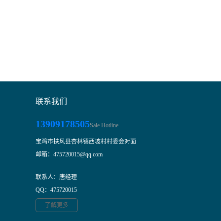
联系我们
13909178505
Sale Hotline
宝鸡市扶风县杏林镇西坡村村委会对面
邮箱：475720015@qq.com
联系人：唐经理
QQ：475720015
了解更多