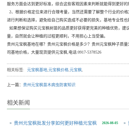
服务方面会达到更好标准，综合这些客观因素来判断就能得到更好的
2、根据价格定位来进行合理考量，当然还需要了解整个行业的价格
进行判断和选择，避免给自己购买造成不必要的损失，基地专业性也
如果想保证购买元宝枫树苗的品质更好获得更完美的种植优势，建
量，自然就会让种植的过程更顺利，不用担心上当受骗。
贵州元宝枫基地在哪？贵州元宝枫价格是多少？贵州元宝枫种子质量
司基地价格，大量现货提供元宝枫,电话:0917-5378526
相关标签:
元宝枫基地
,
元宝枫价格
,
元宝枫
,
上一篇：
贵州元宝枫苗木病虫防害知识
相关新闻
贵州元宝枫批发分享如何更好种植元宝枫
2026-08-05