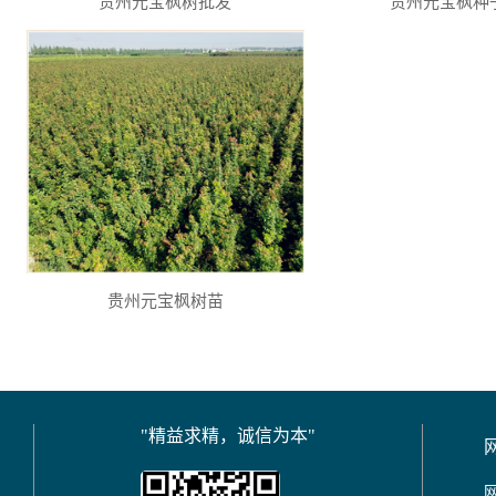
贵州元宝枫树批发
贵州元宝枫种
贵州元宝枫树苗
"精益求精，诚信为本"