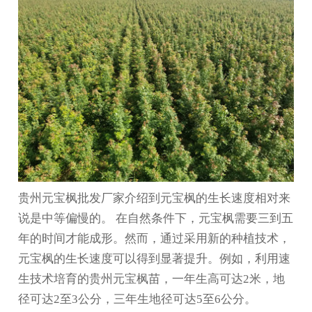
贵州元宝枫
批发厂家介绍到元宝枫的生长速度相对来
说是中等偏慢的。‌ 在自然条件下，元宝枫需要三到五
年的时间才能成形。然而，通过采用新的种植技术，
元宝枫的生长速度可以得到显著提升。例如，利用速
生技术培育的
贵州元宝枫苗
，一年生高可达2米，地
径可达2至3公分，三年生地径可达5至6公分‌。