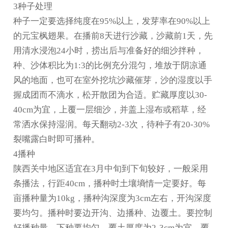
3种子处理
种子一定要选择纯度在95%以上，发芽率在90%以上
的元宝枫翅果。在播前8天进行沙藏，沙藏前1天，先
用清水浸泡24小时，捞出后与准备好的细沙拌种，
种、沙体积比为1:3的比例充分混匀，堆放于阴凉通
风的地面，也可在室外挖坑沙藏催芽，沙的湿度以手
握成团而不滴水，松开散团为合适。贮藏厚度以30-
40cm为宜，上覆一层细沙，并盖上湿布或稻草，经
常洒水保持湿润。每天翻动2-3次，待种子有20-30%
裂嘴露白时即可播种。
4播种
陕西关中地区适宜在3月中旬到下旬较好，一般采用
条播法，行距40cm，播种时土壤墒情一定要好。每
亩播种量为10kg，播种沟深度为3cm左右，开沟深度
要均匀。播种时要边开沟、边播种、边覆土。要控制
好播种量，下种要均匀。覆土厚度为2-3cm为宜。覆