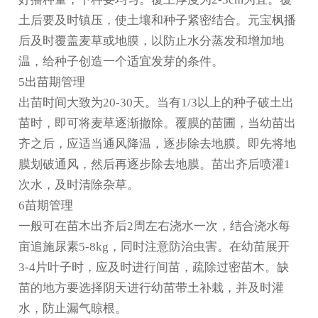
土后要及时镇压，使土壤和种子紧密结合。元宝枫播
后及时覆盖麦草或地膜，以防止水分蒸发和增加地
温，给种子创造一个适宜发芽的条件。
5出苗期管理
出苗时间大致为20-30天。当有1/3以上的种子破土出
苗时，即可将麦草逐渐撤除。覆膜的苗圃，当幼苗出
齐之后，应适当通风降温，逐步除去地膜。即先将地
膜划破通风，然后再逐步除去地膜。苗出齐后喷灌1
次水，及时清除杂草。
6苗期管理
一般可在苗木出齐后2周左右浇水一次，结合浇水每
亩追施尿素5-8kg，同时注意防治虫害。在幼苗展开
3-4片叶子时，应及时进行间苗，疏除过密苗木。缺
苗的地方要选择阴天进行幼苗带土补栽，并及时灌
水，防止漏气晾根。