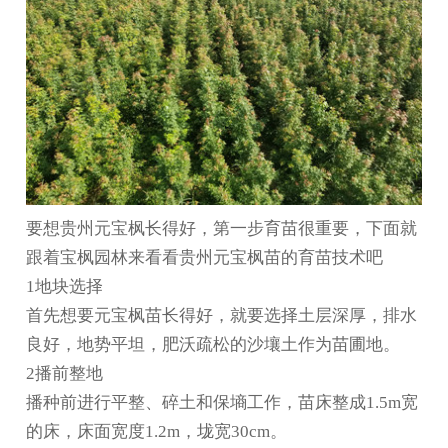
要想
贵州元宝枫
长得好，第一步育苗很重要，下面就
跟着宝枫园林来看看
贵州元宝枫苗
的育苗技术吧
1地块选择
首先想要元宝枫苗长得好，就要选择土层深厚，排水
良好，地势平坦，肥沃疏松的沙壤土作为苗圃地。
2播前整地
播种前进行平整、碎土和保墒工作，苗床整成1.5m宽
的床，床面宽度1.2m，垅宽30cm。